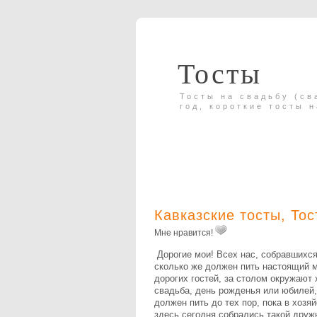
Тосты
Тосты на свадьбу (св
год, короткие тосты 
Кавказские тосты
,
Тос
Мне нравится!
Дорогие мои! Всех нас, собравшихся
сколько же должен пить настоящий м
дорогих гостей, за столом окружают 
свадьба, день рожденья или юбилей,
должен пить до тех пор, пока в хозя
здесь сегодня собрались такой друж