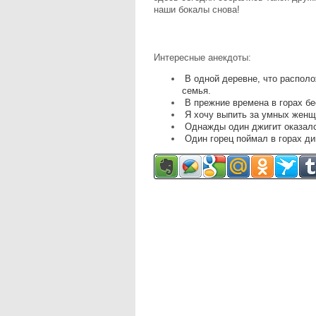
наши бокалы снова!
Интересные анекдоты:
В одной деревне, что располо
семья.
В прежние времена в горах бе
Я хочу выпить за умных женщ
Однажды один джигит оказалс
Один горец поймал в горах ди