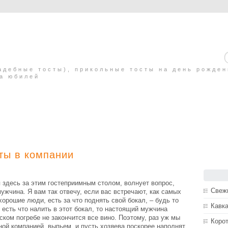
адебные тосты), прикольные тосты на день рожде
на юбилей
ты в компании
 здесь за этим гостеприимным столом, волнует вопрос,
Свеж
ужчина. Я вам так отвечу, если вас встречают, как самых
хорошие люди, есть за что поднять свой бокал, – будь то
Кавка
 есть что налить в этот бокал, то настоящий мужчина
йском погребе не закончится все вино. Поэтому, раз уж мы
Корот
ной компанией, выпьем, и пусть хозяева поскорее наполнят