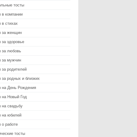
ольные тосты
 в компании
 в стихах
ы за женщин
 за здоровье
ы за любовь
ы за мужчин
 за родителей
 за родных и близких
ы на День Рождения
 на Новый Год
 на свадьбу
ы на юбилей
 о работе
ические тосты