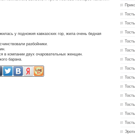
Прик
Тосты
Тосты
Тост
жилась у подножия кавказских гор, жила очень бедная
Тосты
счинствовали разбойники.
ин.
Тост
я в компании двух очаровательных женщин.
кого барана.
Тост
Тосты
Тосты
Тост
Тосты
Тосты
Тост
Тосты
Эрот