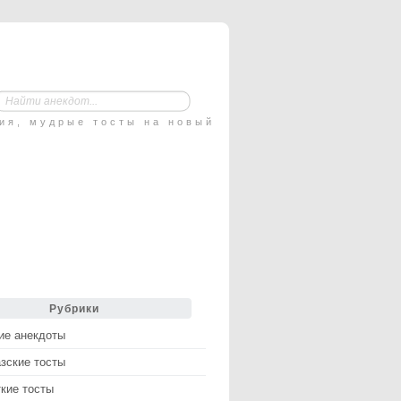
ния, мудрые тосты на новый
Рубрики
ие анекдоты
зские тосты
кие тосты