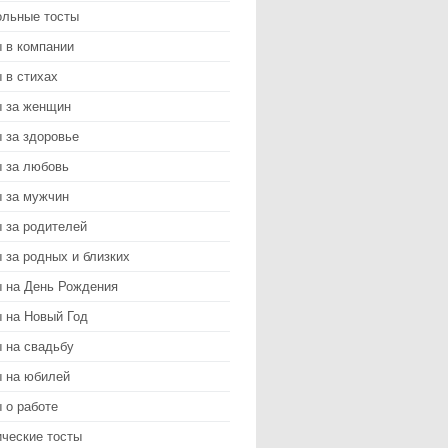
ольные тосты
 в компании
 в стихах
ы за женщин
 за здоровье
ы за любовь
ы за мужчин
 за родителей
 за родных и близких
ы на День Рождения
 на Новый Год
 на свадьбу
ы на юбилей
 о работе
ические тосты