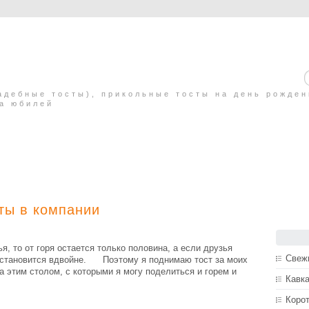
адебные тосты), прикольные тосты на день рожде
на юбилей
ты в компании
, то от горя остается только половина, а если друзья
Свеж
ти становится вдвойне. Поэтому я поднимаю тост за моих
а этим столом, с которыми я могу поделиться и горем и
Кавка
Корот