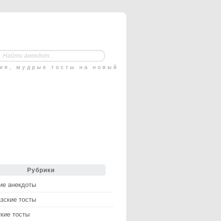
ния, мудрые тосты на новый
Рубрики
ие анекдоты
зские тосты
кие тосты