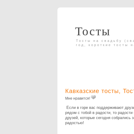
Тосты
Тосты на свадьбу (св
год, короткие тосты 
Кавказские тосты
,
Тос
Мне нравится!
Если в горе вас поддерживают друзья
рядом с тобой в радости, то радос
друзей, которые сегодня собрались з
радостью!