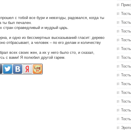
Прик
Тосты
 прошел с тобой все бури и невзгоды, радовался, когда ты
Тосты
а ты был печален.
х стран справедливый и мудрый царь.
Тост
на, и одно из бессмертных высказываний гласит: дерево
Тосты
оно отбрасывает, а человек – по его делам и количеству
Тост
ал всех своих жен, а их у него было сто, и сказал,
ь с вами! Я полюбил другой гарем.
Тост
Тосты
Тосты
Тост
Тосты
Тосты
Тост
Тосты
Эрот