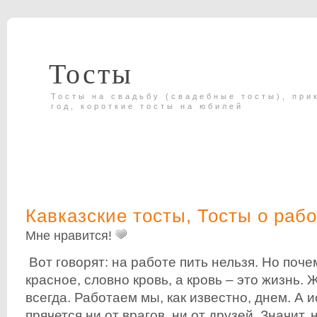
Тосты
Тосты на свадьбу (свадебные тосты), при
год, короткие тосты на юбилей
Кавказские тосты
,
Тосты о рабо
Мне нравится!
Вот говорят: на работе пить нельзя. Но поче
красное, словно кровь, а кровь – это жизнь. 
всегда. Работаем мы, как известно, днем. А 
прячется ни от врагов, ни от друзей. Значит,