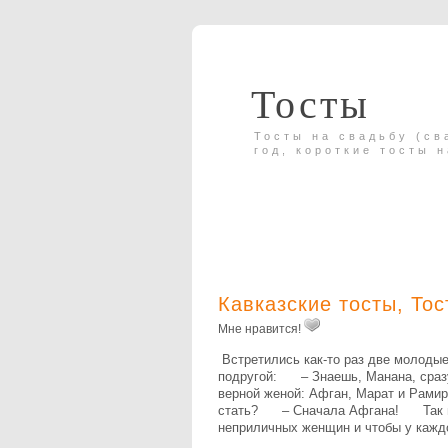
Тосты
Тосты на свадьбу (св
год, короткие тосты 
Кавказские тосты
,
Тос
Мне нравится!
Встретились как-то раз две молодые
подругой: – Знаешь, Манана, сразу 
верной женой: Афган, Марат и Рами
стать? – Сначала Афгана! Так вып
неприличных женщин и чтобы у каждо