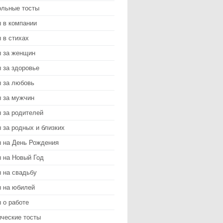
ольные тосты
 в компании
 в стихах
ы за женщин
 за здоровье
ы за любовь
ы за мужчин
 за родителей
 за родных и близких
ы на День Рождения
 на Новый Год
 на свадьбу
ы на юбилей
 о работе
ические тосты