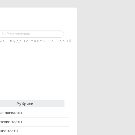
ния, мудрые тосты на новый
Рубрики
ие анекдоты
зские тосты
кие тосты