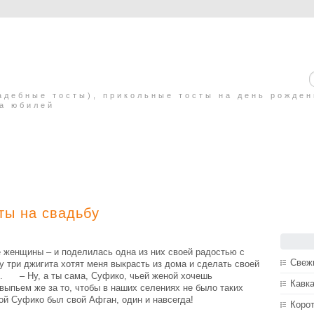
адебные тосты), прикольные тосты на день рожде
на юбилей
ты на свадьбу
 женщины – и поделилась одна из них своей радостью с
Свеж
три джигита хотят меня выкрасть из дома и сделать своей
р. – Ну, а ты сама, Суфико, чьей женой хочешь
Кавка
ьем же за то, чтобы в наших селениях не было таких
й Суфико был свой Афган, один и навсегда!
Корот