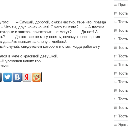
Прик
Тосты
Тосты
гого: – Слушай, дорогой, скажи честно, тебе что, правда
Что ты, друг, конечно нет! С чего ты взял? – А плохие
Тост
, которые и завтрак приготовить не могут? – Да нет! А
шь? – Да вот все не могу понять, почему ты все время
Тосты
 давайте выпьем за слепую любовь!.
ый случай, свидетелем которого я стал, когда работал у
Тост
лся в купе с красивой девушкой.
Тост
ый уроженец наших гор.
Тосты
ельзя.
Тосты
Тост
Тосты
Тосты
Тост
Тосты
Эрот