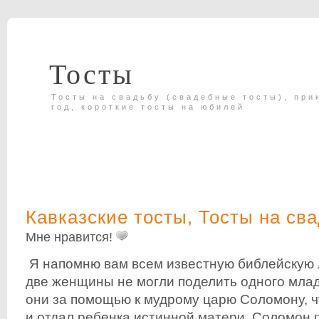
Тосты
Тосты на свадьбу (свадебные тосты), при
год, короткие тосты на юбилей
Кавказские тосты
,
Тосты на св
Мне нравится!
Я напомню вам всем известную библейскую л
две женщины не могли поделить одного мла
они за помощью к мудрому царю Соломону, ч
и отдал ребенка истинной матери. Соломон