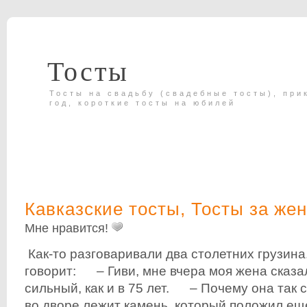
Тосты
Тосты на свадьбу (свадебные тосты), при
год, короткие тосты на юбилей
Кавказские тосты
,
Тосты за же
Мне нравится!
Как-то разговаривали два столетних грузина
говорит: – Гиви, мне вчера моя жена сказал
сильный, как и в 75 лет. – Почему она так
во дворе лежит камень, который положил ещ