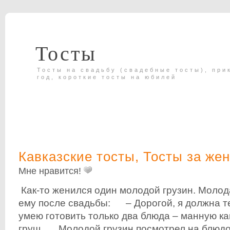
Тосты
Тосты на свадьбу (свадебные тосты), при
год, короткие тосты на юбилей
Кавказские тосты
,
Тосты за же
Мне нравится!
Как-то женился один молодой грузин. Молод
ему после свадьбы: – Дорогой, я должна те
умею готовить только два блюда – манную ка
груш. Молодой грузин посмотрел на блюдо