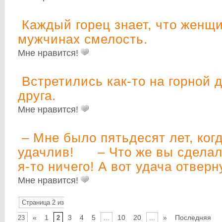
Каждый горец знает, что женщ
мужчинах смелость.
Мне нравится!
Встретились как-то на горной 
друга.
Мне нравится!
– Мне было пятьдесят лет, когд
удачлив! – Что же вы сдел
я-то ничего! А вот удача отверн
Мне нравится!
Страница 2 из
«
1
3
4
5
10
20
»
Последняя
23
2
...
...