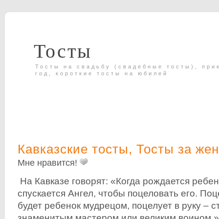
Тосты
Тосты на свадьбу (свадебные тосты), при
год, короткие тосты на юбилей
Кавказские тосты
,
Тосты за же
Мне нравится!
На Кавказе говорят: «Когда рождается ребен
спускается Ангел, чтобы поцеловать его. Поц
будет ребенок мудрецом, поцелует в руку – с
знаменитым мастером или великим воином.